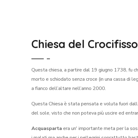
Chiesa del Crocifisso
Questa chiesa, a partire dal 19 giugno 1738, fu c
morto e schiodato senza croce (in una cassa di legn
a fianco dell’altare nell’anno 2000.
Questa Chiesa è stata pensata e voluta fuori dalle
del sole, visto che non poteva più uscire ed entra
Acquasparta
era un' importante meta per la sosta
i malati ma anche per i pellegrini soprattutto ba