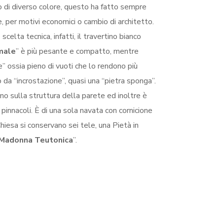
 di diverso colore, questo ha fatto sempre
e, per motivi economici o cambio di architetto.
celta tecnica, infatti, il travertino bianco
male
” è più pesante e compatto, mentre
” ossia pieno di vuoti che lo rendono più
da “incrostazione”, quasi una “pietra sponga”.
no sulla struttura della parete ed inoltre è
i pinnacoli. È di una sola navata con cornicione
hiesa si conservano sei tele, una Pietà in
Madonna Teutonica
”.