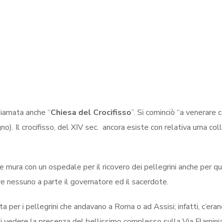
hiamata anche “
Chiesa del Crocifisso
”. Si cominciò “a venerare 
o). Il crocifisso, del XIV sec. ancora esiste con relativa urna co
 mura con un ospedale per il ricovero dei pellegrini anche per que
re nessuno a parte il governatore ed il sacerdote.
 per i pellegrini che andavano a Roma o ad Assisi; infatti, c’erano
sti vedere la presenza del bellissimo complesso sulla Via Flamini