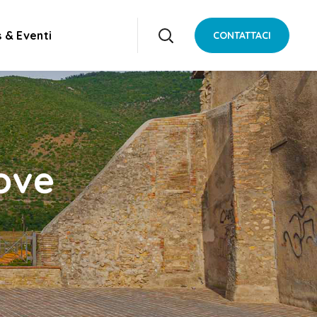
 & Eventi
CONTATTACI
rove