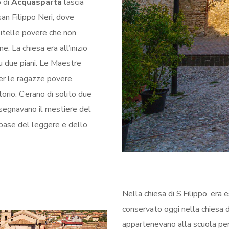
o di
Acquasparta
lascia
san Filippo Neri, dove
zitelle povere che non
. La chiesa era all’inizio
su due piani. Le Maestre
er le ragazze povere.
rio. C’erano di solito due
segnavano il mestiere del
 base del leggere e dello
Nella chiesa di S.Filippo, era 
conservato oggi nella chiesa di
appartenevano alla scuola per