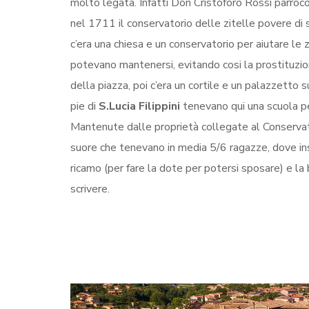
molto legata. Infatti Don Cristoforo Rossi parroc
nel 1711 il conservatorio delle zitelle povere di 
c’era una chiesa e un conservatorio per aiutare le 
potevano mantenersi, evitando cosi la prostituzione
della piazza, poi c’era un cortile e un palazzetto 
pie di
S.Lucia Filippini
tenevano qui una scuola p
Mantenute dalle proprietà collegate al Conservato
suore che tenevano in media 5/6 ragazze, dove in
ricamo (per fare la dote per potersi sposare) e la
scrivere.